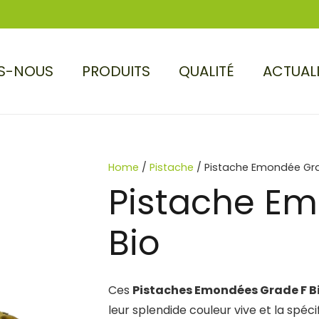
S-NOUS
PRODUITS
QUALITÉ
ACTUAL
Home
/
Pistache
/ Pistache Emondée Gra
Pistache E
Bio
Ces
Pistaches Emondées Grade F B
leur splendide couleur vive et la spéci