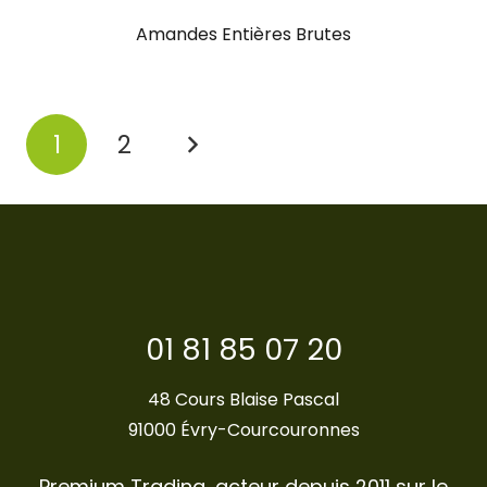
Amandes Entières Brutes
Pagination
1
2
des
publications
01 81 85 07 20
48 Cours Blaise Pascal
91000 Évry-Courcouronnes
Premium Trading, acteur depuis 2011 sur le