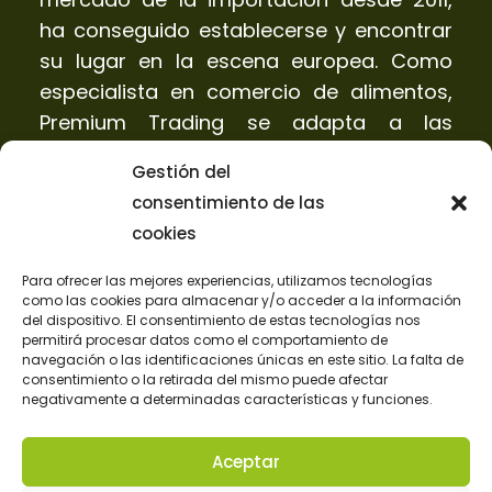
ha conseguido establecerse y encontrar
su lugar en la escena europea. Como
especialista en comercio de alimentos,
Premium Trading se adapta a las
tendencias de los consumidores para
Gestión del
satisfacer las expectativas de sus
consentimiento de las
clientes de la mejor manera posible.
cookies
¿Quiénes Somos?
Para ofrecer las mejores experiencias, utilizamos tecnologías
como las cookies para almacenar y/o acceder a la información
del dispositivo. El consentimiento de estas tecnologías nos
Productos
permitirá procesar datos como el comportamiento de
navegación o las identificaciones únicas en este sitio. La falta de
Preguntas Frecuentes
consentimiento o la retirada del mismo puede afectar
negativamente a determinadas características y funciones.
Noticias
Aceptar